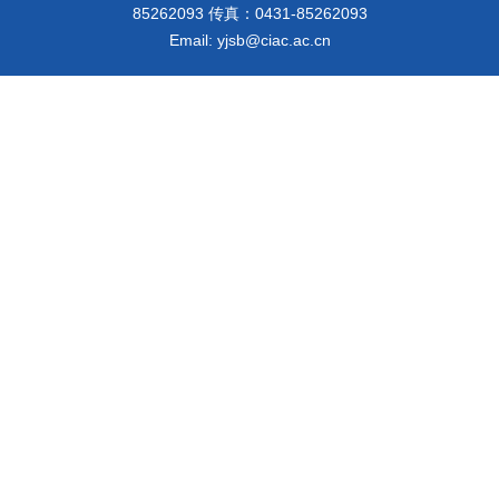
85262093 传真：0431-85262093
Email: yjsb@ciac.ac.cn